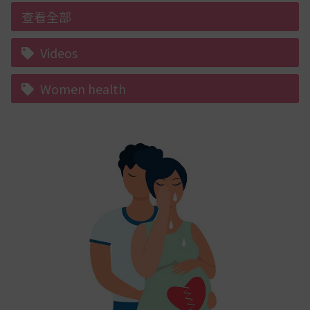
查看全部
Videos
Women health