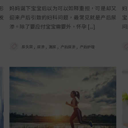
形
妈妈诞下宝宝后以为可以如释重担，可是却又
妇
发
迎来产后引致的妇科问题，最常见就是产后尿
宝
渗。除了要应付宝宝需要外，怀孕
问
,
,
,
,
尿失禁
尿渗
漏尿
产后尿渗
产后护理