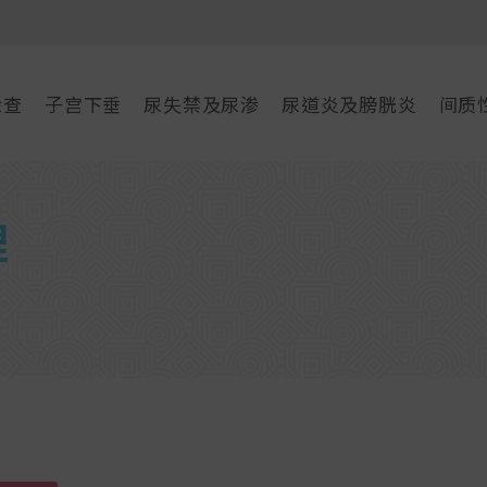
检查
子宫下垂
尿失禁及尿渗
尿道炎及膀胱炎
间质
理