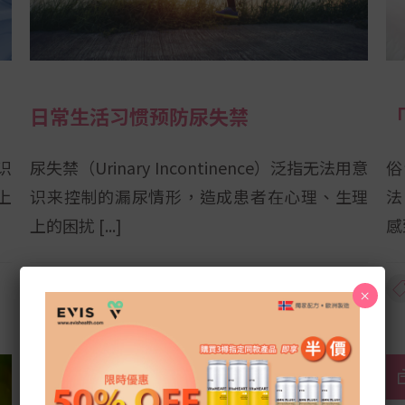
日常生活习惯预防尿失禁
意识
尿失禁（Urinary Incontinence）泛指无法用意
俗
上
识来控制的漏尿情形，造成患者在心理、生理
法
上的困扰
感
,
,
40+
更年期
产后护理
×