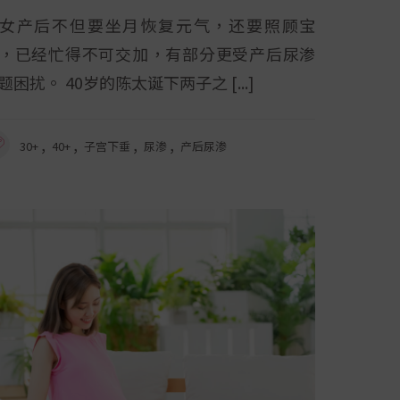
女产后不但要坐月恢复元气，还要照顾宝
，已经忙得不可交加，有部分更受产后尿渗
题困扰。 40岁的陈太诞下两子之
,
,
,
,
30+
40+
子宫下垂
尿渗
产后尿渗