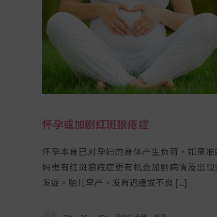
怀孕或加剧红斑狼疮症
怀孕本身已对孕妇的身体产生负荷，如果准
妈患有红斑狼疮症更有机会加剧病情及出现
发症。胎儿早产、发育迟缓或不良
,
,
,
,
20+
30+
40+
孕妈妈手册
怀孕