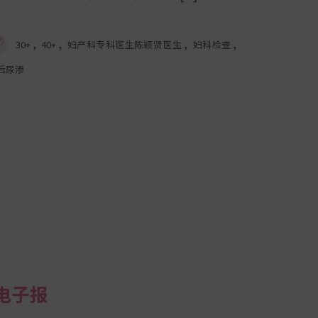
,
,
,
,
30+
40+
妇产科专科医生陈颖贤医生
妇科检查
后尿渗
电子报