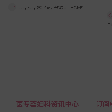
,
,
,
,
30+
40+
妇科检查
产后尿渗
产后护理
产
医专荟妇科资讯中心
订阅