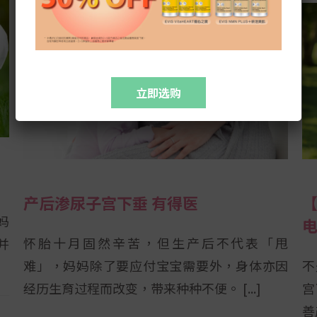
立即选购
产后渗尿子宫下垂 有得医
妈
怀胎十月固然辛苦，但生产后不代表「甩
并
难」，妈妈除了要应付宝宝需要外，身体亦因
不
经历生育过程而改变，带来种种不便。
宫
善