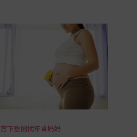
子宫下垂困扰年青妈妈