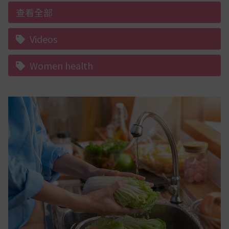
查看全部
Videos
Women health