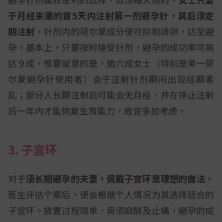
于月经来潮的首5天内注射第一剂避孕针，其后须定
期注射
，针剂内的荷尔蒙成分便可抑制排卵，达至避
孕。基本上，只要按时接受针剂，避孕的成功率可高
达９成，惟要留意的是，逾六成女士（特别是单一荷
尔蒙避孕针使用者）会于注射针剂期间出现经期紊
乱；部分人长期注射后可能会无月经，并在停止注射
后一年内才能恢复生育能力，故宜多加考虑。
3. 子宫环
对于
须长期避孕的夫妻，佩戴子宫环是理想的做法
。
医生评估个案后，便会根据个人情况为其选择适合的
子宫环。放置过程简单，毋须麻醉及止痛，避孕的成