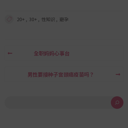
,
,
,
20+
30+
性知识
避孕
全职妈妈心事台
文
章
男性要接种子宫颈癌疫苗吗？
导
航
搜索