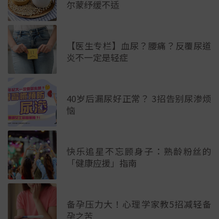
尔蒙纾缓不适
【医生专栏】血尿？腰痛？反覆尿道
炎不一定是轻症
40岁后漏尿好正常？ 3招告别尿渗烦
恼
快乐追星不忘顾身子：熟龄粉丝的
「健康应援」指南
备孕压力大！心理学家教5招减轻备
孕之苦