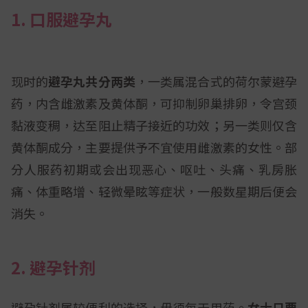
1. 口服避孕丸
现时的
避孕丸共分两类
，一类属混合式的荷尔蒙避孕
药，内含雌激素及黄体酮，可抑制卵巢排卵，令宫颈
黏液变稠，达至阻止精子接近的功效；另一类则仅含
黄体酮成分，主要提供予不宜使用雌激素的女性。部
分人服药初期或会出现恶心、呕吐、头痛、乳房胀
痛、体重略增、轻微晕眩等症状，一般数星期后便会
消失。
2. 避孕针剂
避孕针剂属较便利的选择，毋须每天用药。
女士只要