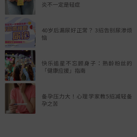
炎不一定是轻症
40岁后漏尿好正常？ 3招告别尿渗烦
恼
快乐追星不忘顾身子：熟龄粉丝的
「健康应援」指南
备孕压力大！心理学家教5招减轻备
孕之苦