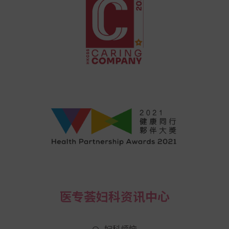
医专荟妇科资讯中心
妇科烦恼