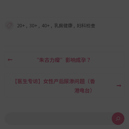
,
,
,
,
20+
30+
40+
乳房健康
妇科检查
“朱古力瘤”影响成孕？
文
章
【医生专访】女性产后尿渗问题（香
导
港电台）
航
搜索