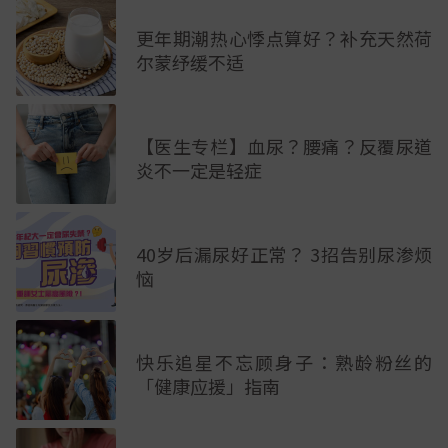
更年期潮热心悸点算好？补充天然荷
尔蒙纾缓不适
【医生专栏】血尿？腰痛？反覆尿道
炎不一定是轻症
40岁后漏尿好正常？ 3招告别尿渗烦
恼
快乐追星不忘顾身子：熟龄粉丝的
「健康应援」指南