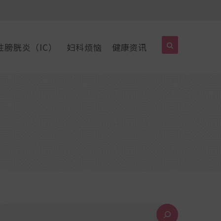
性膀胱炎（IC）
妇科烦恼
健康资讯
搜索