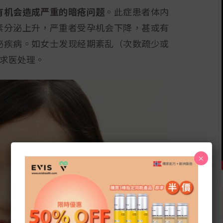
有机会造成严重的暗疮问题
。此症患者体内
素分泌上升，严重者受孕机会下降，甚或有
泌疾病。如女士发现经期紊乱（次数疏少或
求医处理。
×