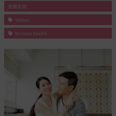
查看全部
Videos
Women health