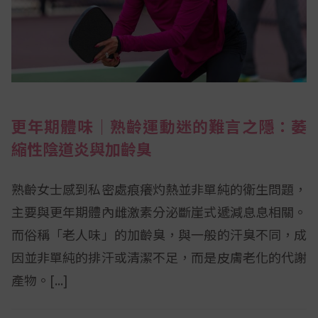
更年期體味｜熟齡運動迷的難言之隱：萎
縮性陰道炎與加齡臭
熟齡女士感到私密處痕癢灼熱並非單純的衛生問題，
主要與更年期體內雌激素分泌斷崖式遞減息息相關。
而俗稱「老人味」的加齡臭，與一般的汗臭不同，成
因並非單純的排汗或清潔不足，而是皮膚老化的代謝
產物。