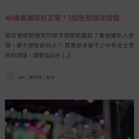
40歲後漏尿好正常？3招告別尿滲煩惱
是否曾經歷過突然尿滲而感到尷尬？害怕被別人發
現，更不想告訴別人？ 其實尿滲是不少中年女士常
見的煩惱，調查指出在
,
,
40+
尿失禁
尿滲