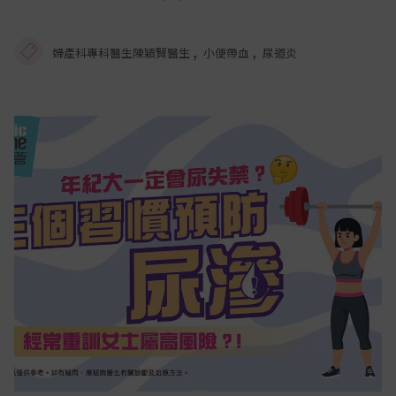
,
,
婦產科專科醫生陳穎賢醫生
小便帶血
尿道炎