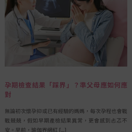
孕期檢查結果「踩界」？準父母應如何應
對
無論初次懷孕抑或已有經驗的媽媽，每次孕程也會戰
戰兢兢，假如早期產檢結果異常，更會感到忐忑不
安。早前，瑜伽界網紅