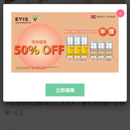
×
【醫生專欄】懷孕竟有機會中風？7 類高危
孕婦要小心妊娠毒血症風險
本港約每100個孕婦就有1至2名患上妊娠毒血症，在
懷孕早期的病徵未必明顯。婦產科專科陳穎賢醫生在
立即選購
專欄指，建議高危孕婦定時以血壓計自行監察血壓，
一旦發現收血壓高於正常水平，應求醫作進一步評
估。