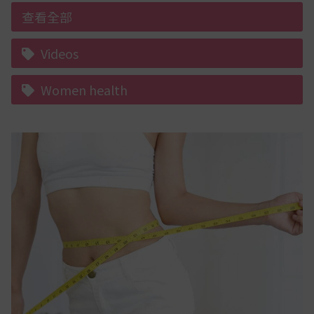
查看全部
Videos
Women health