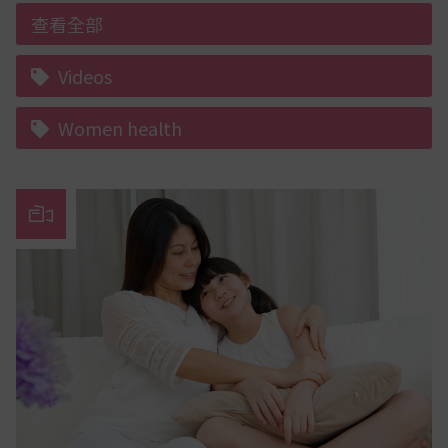
查看全部
Videos
Women health