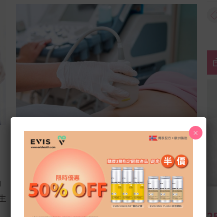
×
盆腔超聲波檢查提防隱形殺手
」
談及基本婦科檢查，大多女士會先聯想到乳房
生
檢查或子宮頸細胞檢查（柏氏抹片）。近年愈
2