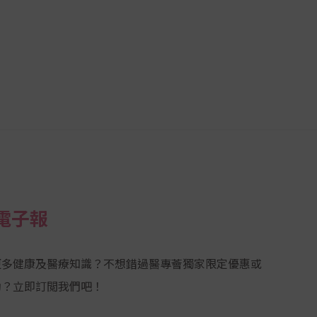
電子報
更多健康及醫療知識？不想錯過醫專薈獨家限定優惠或
動？立即訂閲我們吧！