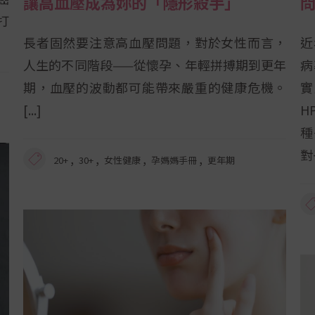
讓高血壓成為妳的「隱形殺手」
打
長者固然要注意高血壓問題，對於女性而言，
近
人生的不同階段——從懷孕、年輕拼搏期到更年
病
期，血壓的波動都可能帶來嚴重的健康危機。
實
H
種
對
,
,
,
,
20+
30+
女性健康
孕媽媽手冊
更年期