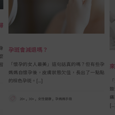
婦
身
孕斑會減退嗎？
麼
「懷孕的女人最美」這句話真的嗎？但有些孕
習
媽媽自懷孕後，皮膚狀態欠佳，長出了一點點
的棕色孕斑。
「
致
痛
,
,
,
20+
30+
女性健康
孕媽媽手冊