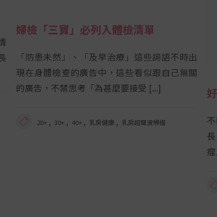
婦檢「三寶」必列入體檢清單
情
「防患未然」、「及早治療」這些詞語不時出
長
現在身體檢查的廣告中，這些看似跟自己無關
的廣告，不禁思考「為甚麼要接受
不
,
,
,
,
20+
30+
40+
乳房健康
乳房超聲波掃描
長
瘤