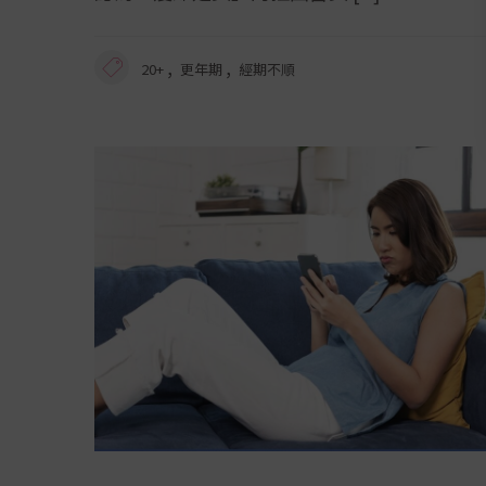
,
,
20+
更年期
經期不順