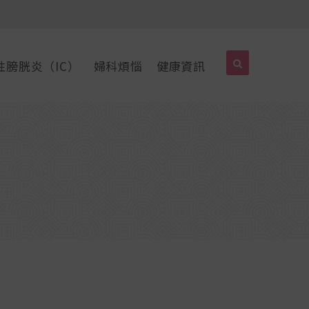
性膀胱炎（IC）
婦科煩惱
健康資訊