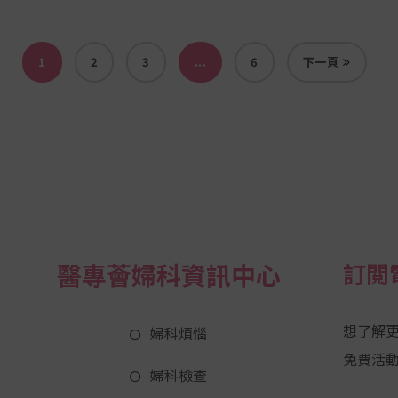
1
2
3
...
6
下一頁
醫專薈婦科資訊中心
訂閲
想了解
婦科煩惱
免費活
婦科檢查