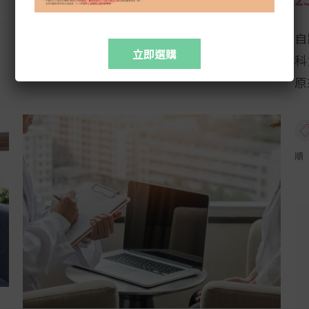
來愈多泌尿婦科醫生鼓勵女士將盆
自
立即選購
科
,
,
,
,
20+
30+
40+
婦科檢查
經期不順
原
順