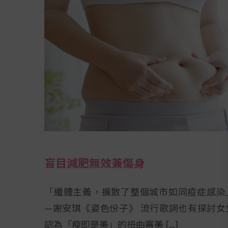
盲目減肥無效兼傷身
「纖體主義，擴散了整個城市如同疫症感染
—謝安琪《姿色份子》 流行歌詞也有探討女
認為「瘦即是美」的扭曲審美