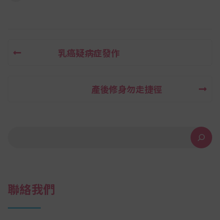
乳癌疑病症發作
文
章
產後修身勿走捷徑
導
覽
搜尋
聯絡我們