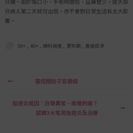
分鐘。由於傷口小、手術時間短，且痛楚少，故大部
分病人第二天就可出院，亦不會對日常生活有太大影
響。
,
,
,
,
30+
40+
婦科檢查
更年期
產後尿滲
兩招預防子宮頸癌
文
章
陰道炎成因｜白帶異常、痕癢刺痛？
導
認識3大常見陰道炎及治療
覽