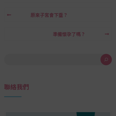
原來子宮會下垂？
文
章
準備懷孕了嗎？
導
覽
搜尋
聯絡我們