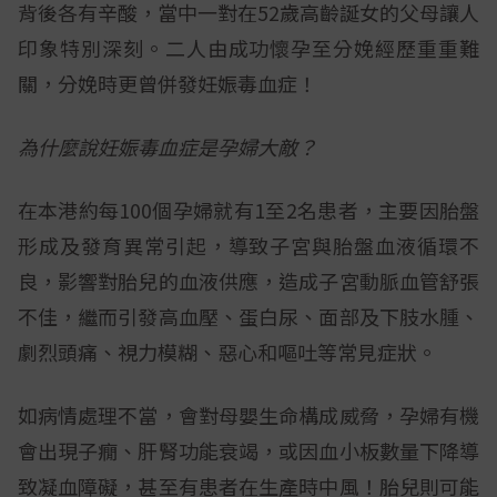
背後各有辛酸，當中一對在52歲高齡誕女的父母讓人
印象特別深刻。二人由成功懷孕至分娩經歷重重難
關，分娩時更曾併發妊娠毒血症！
為什麼說妊娠毒血症是孕婦大敵？
在本港約每100個孕婦就有1至2名患者，主要因胎盤
形成及發育異常引起，導致子宮與胎盤血液循環不
良，影響對胎兒的血液供應，造成子宮動脈血管舒張
不佳，繼而引發高血壓、蛋白尿、面部及下肢水腫、
劇烈頭痛、視力模糊、惡心和嘔吐等常見症狀。
如病情處理不當，會對母嬰生命構成威脅，孕婦有機
會出現子癇、肝腎功能衰竭，或因血小板數量下降導
致凝血障礙，甚至有患者在生產時中風！胎兒則可能