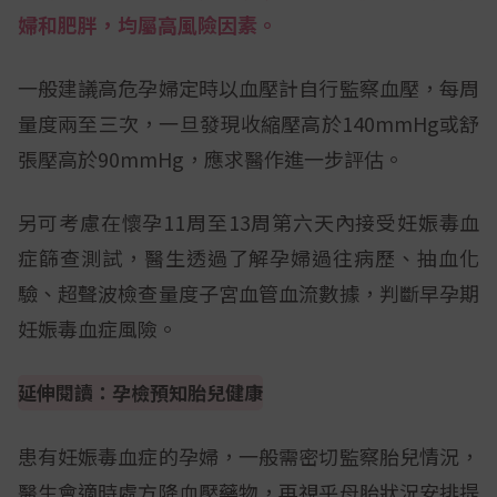
婦和肥胖，均屬高風險因素。
一般建議高危孕婦定時以血壓計自行監察血壓，每周
量度兩至三次，一旦發現收縮壓高於140mmHg或舒
張壓高於90mmHg，應求醫作進一步評估。
另可考慮在懷孕11周至13周第六天內接受妊娠毒血
症篩查測試，醫生透過了解孕婦過往病歷、抽血化
驗、超聲波檢查量度子宮血管血流數據，判斷早孕期
妊娠毒血症風險。
延伸閱讀：孕檢預知胎兒健康
患有妊娠毒血症的孕婦，一般需密切監察胎兒情況，
醫生會適時處方降血壓藥物，再視乎母胎狀況安排提