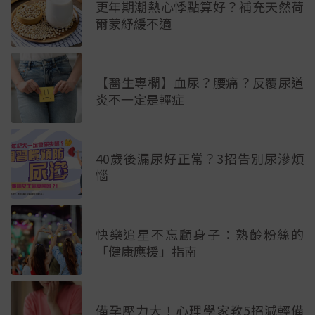
更年期潮熱心悸點算好？補充天然荷
爾蒙紓緩不適
【醫生專欄】血尿？腰痛？反覆尿道
炎不一定是輕症
40歲後漏尿好正常？3招告別尿滲煩
惱
快樂追星不忘顧身子：熟齡粉絲的
「健康應援」指南
備孕壓力大！心理學家教5招減輕備