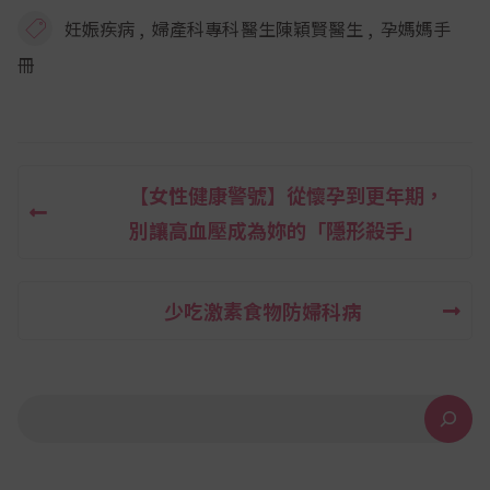
,
,
妊娠疾病
婦產科專科醫生陳穎賢醫生
孕媽媽手
冊
【女性健康警號】從懷孕到更年期，
文
別讓高血壓成為妳的「隱形殺手」
章
導
少吃激素食物防婦科病
覽
搜尋