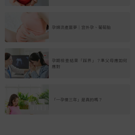
孕婦流產噩夢｜宫外孕、葡萄胎
孕期檢查結果「踩界」？準父母應如何
應對
「一孕傻三年」是真的嗎？