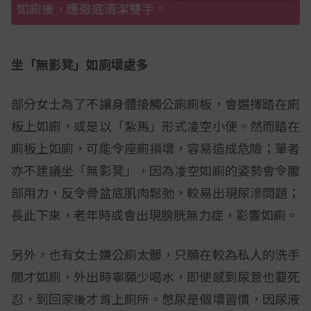
如廁後，應徹底清潔雙手。
坐「無影凳」如廁壞處多
部分女士為了不讓身體接觸公廁廁板，會選擇踏在廁
板上如廁，或是以「紮馬」形式凌空小便。然而踏在
廁板上如廁，可能令座廁損壞，容易造成危險；筆者
亦不建議坐「無影凳」，因為凌空如廁的姿勢會令腹
部用力，反令骨盆底肌肉鬆弛，較易出現尿滲問題；
長此下來，老年時或會出現膀胱無力症，影響如廁。
另外，也有女士嫌公廁太髒，只願在較為私人的洗手
間才如廁，外出時寧願少喝水，即使感到尿意也要死
忍，到回家後才肯上廁所。憋尿是個壞習慣，因尿液