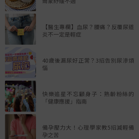
爾蒙紓緩不適
【醫生專欄】血尿？腰痛？反覆尿道
炎不一定是輕症
40歲後漏尿好正常？3招告別尿滲煩
惱
快樂追星不忘顧身子：熟齡粉絲的
「健康應援」指南
備孕壓力大！心理學家教5招減輕備
孕之苦