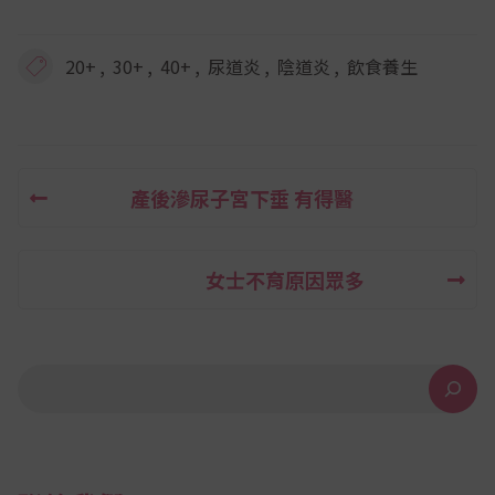
,
,
,
,
,
20+
30+
40+
尿道炎
陰道炎
飲食養生
產後滲尿子宮下垂 有得醫
文
章
女士不育原因眾多
導
覽
搜尋