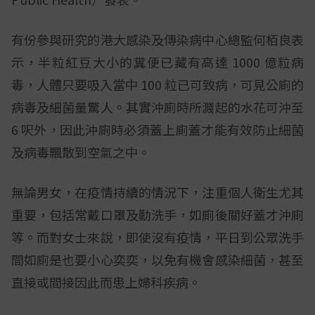
有份參與研究的港大感染及傳染病中心總監何栢良表
示，半粒紅豆大小的糞便已藏有高達 1000 億粒病
毒，人體只要吸入當中 100 粒已可致病，可見公廁的
病毒及細菌量驚人。其實沖廁時所濺起的水花可沖至
6 呎外，因此沖廁時必須蓋上廁蓋才能有效防止細菌
及病毒飄散到空氣之中。
無論男女，在疫情持續的情況下，注重個人衛生尤其
重要，包括常戴口罩及勤洗手，如廁後關好蓋才沖廁
等。而對女士來說，即使沒有疫情，平日到公眾洗手
間如廁是也要小心奕奕，以免有機會感染細菌，甚至
直接或間接因此而患上婦科疾病。