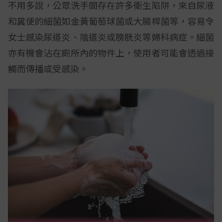
不用多說，公眾洗手間存在許多衛生陷阱，來自尿液
和糞便的細菌如金黃葡萄球菌或大腸桿菌等，容易令
女士感染尿道炎、陰道炎或膀胱炎等婦科病症。細菌
亦有機會沾在廁所內的物件上，使用者可能會透過接
觸而傳播或受感染。