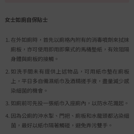
女士如廁自保貼士
在外如廁時，首先以廁格內附有的消毒噴劑來拭抹
廁板，亦可使用即用即棄式的馬桶墊紙，有效阻隔
身體與廁板的接觸。
如洗手間未有提供上述物品，可用紙巾墊在廁板
上，平日多自備濕紙巾及酒精搓手液，盡量減少感
染細菌的機會。
如廁前可先投一張紙巾入座廁內，以防水花濺起。
因為公廁的沖水掣、門把、廁板和水龍頭都沾染細
菌，最好以紙巾隔著觸碰，避免弄污雙手。