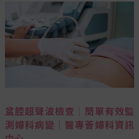
盆腔超聲波檢查│簡單有效監
測婦科病變│醫專薈婦科資訊
中心