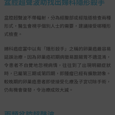
盆腔超聲波助找出婦科隱形殺手
盆腔超聲波不帶輻射，分為經腹部或經陰道檢查兩種
形式，醫生會視乎個別人士的需要，建議接受哪種形
式檢查。
婦科癌症當中以有「隱形殺手」之稱的卵巢癌最容易
延誤治療，因為卵巢癌初期病徵易跟腸胃不適混淆，
令患者不自覺地忽視病情，往往到了出現明顯症狀
時，已屬第三期或第四期，即腫瘤已經有擴散跡象。
較晚期的卵巢癌患者即使接受化療及子宮切除手術，
仍有機會復發，令治療成效大減。
兩類盆腔超聲波