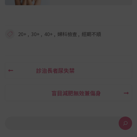
,
,
,
,
20+
30+
40+
婦科檢查
經期不順
診治長者尿失禁
文
章
盲目減肥無效兼傷身
導
覽
搜尋