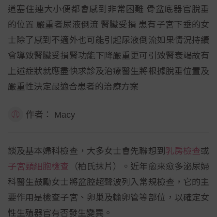
道塞住連大小便都會感到非常困難 骨盆底器官脫垂
的位置 嚴重者尿液倒流 腎臟受損 患有子宮下垂的女
士除了感到不適外也可能引起尿液倒流如果情況持續
會導致腎臟受損腎功能下降嚴重更可引致腎衰竭故有
上述症狀就應盡快求診及治療醫生將根據脫垂位置及
嚴重性決定最適合患者的治療方案
作者：
Macy
談及基本婦科檢查，大多女士會先聯想到
乳房檢查
或
子宮頸細胞檢查
（柏氏抹片）。近年愈來愈多泌尿婦
科醫生鼓勵女士將盆腔超聲波列入常規檢查，它的主
要作用是檢查子宮、卵巢及輸卵管等部位，以確定女
性生殖器官有否發生變異。