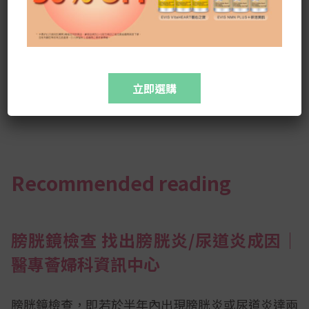
像品質降低或難以獲得清晰的圖像。
5.某些結構無法觀察到：盆腔超聲檢查可能無法完全
觀察到所有結構，尤其是非常小的組織或細微的異
立即選購
常，可能需要進一步檢查才能確診。
Recommended reading
膀胱鏡檢查 找出膀胱炎/尿道炎成因│
醫專薈婦科資訊中心
膀胱鏡檢查，即若於半年內出現膀胱炎或尿道炎達兩