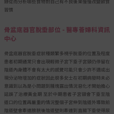
錄從而分析哪些食物對自己有不良後果慢慢改變飲食
習慣
骨盆底器官脫垂部位 - 醫專薈婦科資訊
中心
骨盆底器官脫垂症狀種類繁多視乎脫垂的位置及程度
患者初期通常只會出現輕微子宮下垂子宮頸仍停留在
陰道內身體不會有太大的感覺可能只會少許不適或出
現分泌物增加的症狀因此很多女士在初期病發時未必
意識到以為是小問題到腫塊露出情況惡化才開始擔心
延誤了治療黃金期 至於中期患者子宮頸會下垂至陰
道口的位置再嚴重的情況整個子宮伸到陰道外導致前
陰道壁會牽連膀胱後陰道壁則牽連到直腸下垂使得尿