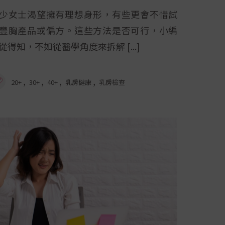
少女士渴望擁有理想身形，有些更會不惜試
豐胸產品或偏方。這些方法是否可行，小編
從得知，不如從醫學角度來拆解
,
,
,
,
20+
30+
40+
乳房健康
乳房檢查