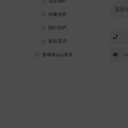
泌尿婦科
詞彙檢索
關於我們
最新資訊
醫專薈app會員
i