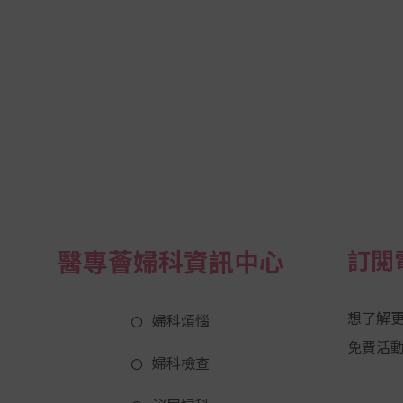
醫專薈婦科資訊中心
訂閲
想了解
婦科煩惱
免費活
婦科檢查