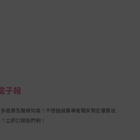
電子報
更多健康及醫療知識？不想錯過醫專薈獨家限定優惠或
動？立即訂閲我們吧！