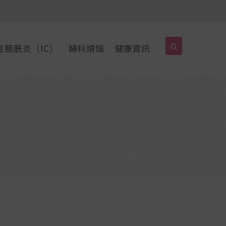
性膀胱炎（IC）
婦科煩惱
健康資訊