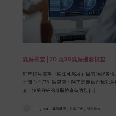
乳房檢查 | 2D 及3D乳房造影檢查
每年10月定為「關注乳癌月」目的喚醒各位
士關心自己乳房健康。除了定期做自我乳房
查，接受詳細的身體檢查有助及
,
,
,
,
30+
40+
乳房健康
乳房檢查
婦科檢查