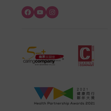
Facebook
YouTube
Instagram
Channel