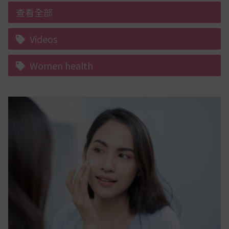
查看全部
Videos
Women health