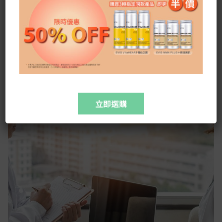
呢？每個女士都曾面對大大小小的婦科煩惱，定期驗
身如何有效減低患上婦科病 的風險？面對林林總總
的驗身計劃時，又應如何選擇？
,
,
,
,
乳房健康
乳房超聲波掃描
婦科檢查
子宮頸細胞檢驗
盆腔超聲波檢查
立即選購