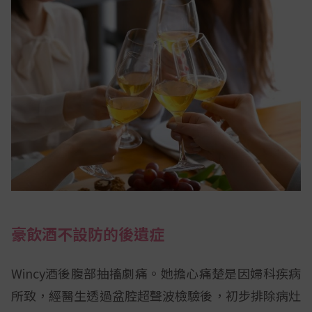
豪飲酒不設防的後遺症
Wincy酒後腹部抽搐劇痛。她擔心痛楚是因婦科疾病
所致，經醫生透過盆腔超聲波檢驗後，初步排除病灶