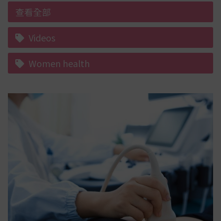
查看全部
Videos
Women health