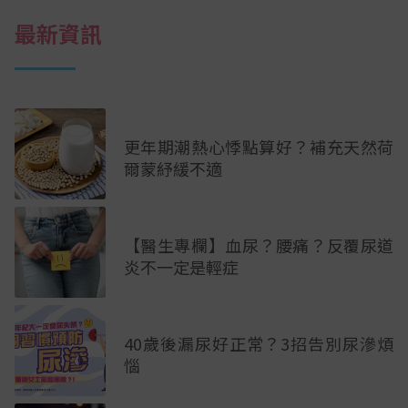
最新資訊
更年期潮熱心悸點算好？補充天然荷
爾蒙紓緩不適
【醫生專欄】血尿？腰痛？反覆尿道
炎不一定是輕症
40歲後漏尿好正常？3招告別尿滲煩
惱