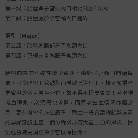
第一級：胎盤與子宮頸內口相距2厘米以內
第二級：胎盤處於子宮頸內口邊緣
重型（Major）
第三級：胎盤遮蔽部分子宮頸內口
第四級：已經完全遮蔽子宮頸內口
胎盤前置的孕婦在懷孕後期，由於子宮頸口開始擴
張，可令胎盤血管破裂而導致陰道出血，情況嚴重者
更會導致休克甚至死亡，故不得不提高警覺！若出現
流血現象，必須盡快求醫，而再次出血情況亦屬常
見，更有機會愈來愈嚴重。醫生一般會建議胎盤前置
的孕婦剖腹生產，而分娩後亦有大量出血的風險，情
況危急時更須切除子宮以保性命。