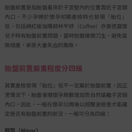
胎盤前置是指胎盤着床於子宮壁內的位置靠近子宮頸
內口，不少孕婦於懷孕初期產檢時也發現「胎位」
低，包括網紅瑜珈導師林芊妤（Coffee）亦曾透露懷
兒子時有胎盤前置問題，當時她選擇開刀生，避免冒
險順產，承受大量失血的風險。
胎盤前置嚴重程度分四級
其實產檢發現「胎位」低不一定屬於胎盤前置，因正
常情況下，胎盤會隨懷孕周數增加而自然遠離子宮頸
內口。因此，一般在懷孕32周後以超聲波檢查才能確
定是否有胎盤前置的狀況，一般可分為四級：
輕型（Minor）