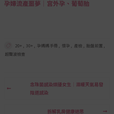
孕婦流產噩夢｜宫外孕、葡萄胎
,
,
,
,
,
,
20+
30+
孕媽媽手冊
懷孕
產檢
胎盤前置
超聲波檢查
念珠菌感染煩擾女生｜濕暖天氣易發
文
陰道感染
章
導
拆解乳房健康迷思