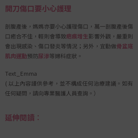
開刀傷口要小心護理
剖腹產後，媽媽亦要小心護理傷口，萬一剖腹產後傷
口癒合不佳，輕則會導致
疤痕增生
影響外觀，嚴重則
會出現感染、傷口發炎等情況；另外，宜勤做
骨盆底
肌肉運動
預防
尿滲
等婦科症狀。
Text_Emma
( 以上內容謹供參考，並不構成任何治療建議。如有
任何疑問，請向專業醫護人員查詢。）
延伸閱讀︰