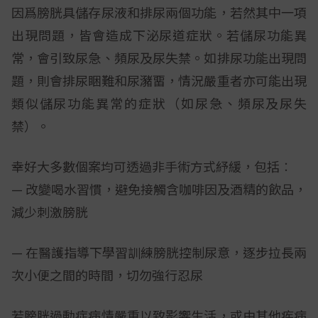
因爲膀胱具儲存尿液和排尿兩個功能，若然其中一項
出現問題，皆會造成下泌尿道症狀。若儲尿功能異
常，會引致尿急、頻尿及尿失禁。如排尿功能出現問
題，則會排尿睏難和尿瀦畱，情況嚴重者亦可能出現
類似儲尿功能異常的症狀（如尿急、頻尿及尿失
禁）。
幸好大多數個案均可透過非手術方式紓緩，包括︰
— 改變喝水習慣，避免接觸含咖啡因及酒精的飲品，
減少刺激膀胱
— 在醫護指導下學習訓練膀胱控制尿意，逐步拉長兩
次小便之間的時間，切勿強行忍尿
若膀胱過動症病情嚴重以致影響生活，或由其他疾病