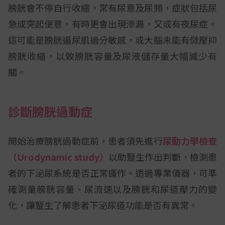
膀胱會不停自行收縮，常有尿意及尿頻，症狀包括尿
急或突起便意，有時更會出現滲漏，又或有夜尿症。
這可能是膀胱逼尿肌過分敏感，或大腦未能有傚壓抑
膀胱收縮，以致膀胱容量及尿液儲存量大幅減少有
關。
診斷膀胱過動症
開始治療膀胱過動症前，患者須先進行
尿動力學檢查
（Urodynamic study）
以助毉生作出判斷，檢測患
者的下泌尿系統是否正常運作。透過專業儀器，可準
確測量膀胱容量、尿流速以及膀胱和尿道壓力的變
化，讓毉生了解患者下泌尿道功能是否有異常。