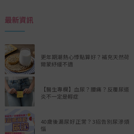
最新資訊
更年期潮熱心悸點算好？補充天然荷
爾蒙紓緩不適
【醫生專欄】血尿？腰痛？反覆尿道
炎不一定是輕症
40歲後漏尿好正常？3招告別尿滲煩
惱