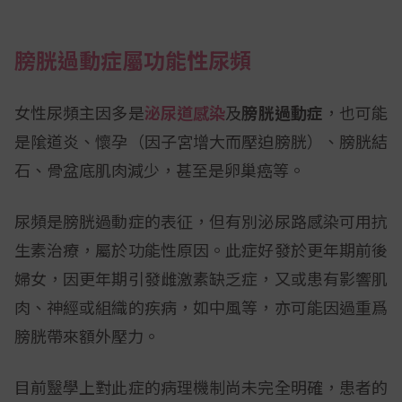
膀胱過動症屬功能性尿頻
女性尿頻主因多是
泌尿道感染
及
膀胱過動症
，也可能
是隂道炎、懷孕（因子宮增大而壓迫膀胱）、膀胱結
石、骨盆底肌肉減少，甚至是卵巢癌等。
尿頻是膀胱過動症的表征，但有別泌尿路感染可用抗
生素治療，屬於功能性原因。此症好發於更年期前後
婦女，因更年期引發雌激素缺乏症，又或患有影響肌
肉、神經或組織的疾病，如中風等，亦可能因過重爲
膀胱帶來額外壓力。
目前毉學上對此症的病理機制尚未完全明確，患者的