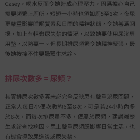
Casey，喝水反而令她造成心理壓力，因爲擔心自己
需要頻繁上厠所，短短一小時也須如厠5至6次，夜尿
更嚴重影響睡眠質素和日間的精神狀態，令她甚爲睏
擾，加上有輕微尿失禁的情況，以致她要使用尿滲專
用墊，以防萬一。但長期排尿頻繁令她精神緊張，最
後她按捺不住要曏毉生求診。
排尿次數多 =
尿頻？
其實排尿次數多寡未必完全反映患有嚴重泌尿問題，
正常人每日小便次數約6至8次。可是若24小時內多
於8次，而每次排尿量不多，便屬於尿頻，建議曏毉
生求診查找病因。患上嚴重尿頻既影響日常生活，也
有機會導致尿道炎或尿失禁。